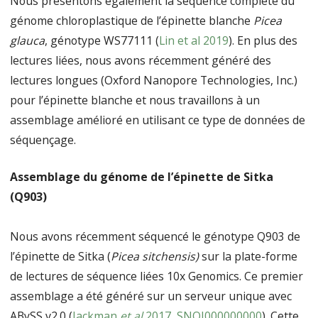
Nous présentons également la séquence complète du
génome chloroplastique de l’épinette blanche
Picea
glauca
, génotype WS77111 (
Lin et al 2019
). En plus des
lectures liées, nous avons récemment généré des
lectures longues (Oxford Nanopore Technologies, Inc.)
pour l’épinette blanche et nous travaillons à un
assemblage amélioré en utilisant ce type de données de
séquençage.
Assemblage du génome de l’épinette de Sitka
(Q903)
Nous avons récemment séquencé le génotype Q903 de
l’épinette de Sitka (
Picea sitchensis)
sur la plate-forme
de lectures de séquence liées 10x Genomics. Ce premier
assemblage a été généré sur un serveur unique avec
ABySS v2.0 (
Jackman
et al
2017
,
SNQJ000000000
). Cette