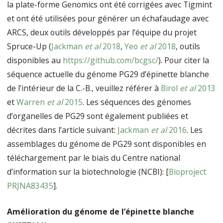
la plate-forme Genomics ont été corrigées avec Tigmint
et ont été utilisées pour générer un échafaudage avec
ARCS, deux outils développés par l’équipe du projet
Spruce-Up (
Jackman
et al
2018
,
Yeo
et al
2018
, outils
disponibles au
https://github.com/bcgsc/
). Pour citer la
séquence actuelle du génome PG29 d’épinette blanche
de l’intérieur de la C.-B., veuillez référer à
Birol
et al
2013
et
Warren
et al
2015
. Les séquences des génomes
d’organelles de PG29 sont également publiées et
décrites dans l’article suivant:
Jackman
et al
2016
. Les
assemblages du génome de PG29 sont disponibles en
téléchargement par le biais du Centre national
d’information sur la biotechnologie (NCBI): [
Bioproject
PRJNA83435
].
Amélioration du génome de l’épinette blanche