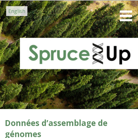
Passer
English
au
contenu
Données d’assemblage de
génomes