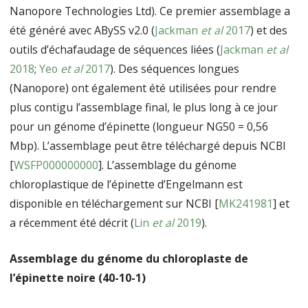
Nanopore Technologies Ltd). Ce premier assemblage a
été généré avec ABySS v2.0 (
Jackman
et al
2017
) et des
outils d’échafaudage de séquences liées (
Jackman
et al
2018
;
Yeo
et al
2017
). Des séquences longues
(Nanopore) ont également été utilisées pour rendre
plus contigu l’assemblage final, le plus long à ce jour
pour un génome d’épinette (longueur NG50 = 0,56
Mbp). L’assemblage peut être téléchargé depuis NCBI
[
WSFP000000000
]. L’assemblage du génome
chloroplastique de l’épinette d’Engelmann est
disponible en téléchargement sur NCBI [
MK241981
] et
a récemment été décrit (
Lin
et al
2019
).
Assemblage du génome du chloroplaste de
l’épinette noire (40-10-1)