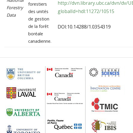
National
http://dvn.library.ubc.ca/dvn/dv/
forestiers
Forestry
globalId=hdl:11272/10515
des unités
Data
de gestion
DOI:10.14288/1.0354319
de la forêt
boréale
canadienne.