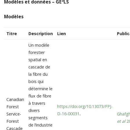
3
Modèles et données – GE
LS
Modèles
Titre
Description
Lien
Public
Un modèle
forestier
spatial en
cascade de
la fibre du
bois qui
détermine le
flux de fibre
Canadian
à travers
https://doi.org/10.13073/FPJ-
Forest
divers
D-16-00031
.
Service-
Ghafgh
segments
Forest
et al
2
de l’industrie
Cascade